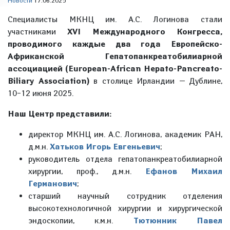
Новости
17.06.2025
Специалисты МКНЦ им. А.С. Логинова стали
участниками
XVI Международного Конгресса,
проводимого каждые два года Европейско-
Африканской Гепатопанкреатобилиарной
ассоциацией (European-African Hepato-Pancreato-
Biliary Association)
в столице Ирландии — Дублине,
10–12 июня 2025.
Наш Центр представили:
директор МКНЦ им. А.С. Логинова, академик РАН,
д.м.н.
Хатьков Игорь Евгеньевич
;
руководитель отдела гепатопанкреатобилиарной
хирургии, проф., д.м.н.
Ефанов Михаил
Германович
;
старший научный сотрудник отделения
высокотехнологичной хирургии и хирургической
эндоскопии, к.м.н.
Тютюнник Павел