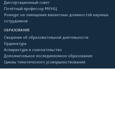
Диссертационный совет
Почётный профессор МКНЦ
Конкурс на замещение вакантных должностей научных
сотрудников
ОБРАЗОВАНИЕ
Сведения об образовательной деятельности
Ординатура
Аспирантура и соискательство
Дополнительное последипломное образование
Циклы тематического усовершенствования
ГБУЗ Московский Клинический Научный Центр
имени А. С. Логинова ДЗМ
111123, г. Москва, улица Новогиреевская д.1 корпус 1
Телефон (ОМС):
+7 (495) 304-30-39