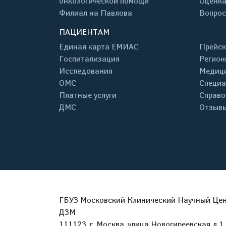
онкологической помощи
Оценка
Филиал на Павлова
Вопрос
ПАЦИЕНТАМ
Единая карта ЕМИАС
Прейск
Госпитализация
Регион
Исследования
Медици
ОМС
Специа
Платные услуги
Справо
ДМС
Отзывы
ГБУЗ Московский Клинический Научный Цент
ДЗМ
111123, г. Москва, улица Новогиреевская д.1 