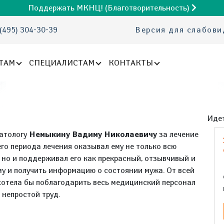
Поддержать МКНЦ! (Благотворительность)
(495) 304-30-39
Версия для слабов
ТАМ
СПЕЦИАЛИСТАМ
КОНТАКТЫ
Идет
матологу
Немыкину Вадиму Николаевичу
за лечение
го периода лечения оказывал ему не только всю
но и поддерживал его как прекрасный, отзывчивый и
му и получить информацию о состоянии мужа. От всей
 хотела бы поблагодарить весь медицинский персонал
 непростой труд.