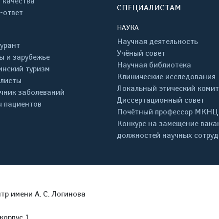
 качества
СПЕЦИАЛИСТАМ
-ответ
НАУКА
Научная деятельность
урант
Учёный совет
ы и зарубежье
Научная библиотека
нский туризм
Клинические исследования
листы
Локальный этический комит
чник заболеваний
Диссертационный совет
 пациентов
Почётный профессор МКНЦ
Конкурс на замещение вака
должностей научных сотру
р имени А. С. Логинова
корпус 1