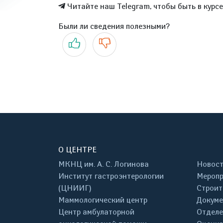
Читайте наш Telegram, чтобы быть в курс
Были ли сведения полезными?
Да
Нет
О ЦЕНТРЕ
МКНЦ им. А. С. Логинова
Новос
Институт гастроэнтерологии
Меропр
(ЦНИИГ)
Строит
Маммологический центр
Докум
Центр амбулаторной
Отделе