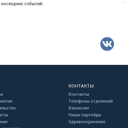
е последних событий.
ВК
КОНТАКТЫ
ти
Контакты
иятия
Телефоны отделений
ельство
Вакансии
енты
Наши партнёры
ния
Здравоохранение