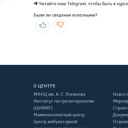
Читайте наш Telegram, чтобы быть в курс
Были ли сведения полезными?
Да
Нет
О ЦЕНТРЕ
МКНЦ им. А. С. Логинова
Новос
Институт гастроэнтерологии
Меропр
(ЦНИИГ)
Строит
Маммологический центр
Докум
Центр амбулаторной
Отделе