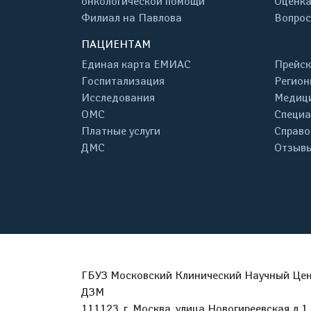
онкологической помощи
Оценка
Филиал на Павлова
Вопрос
ПАЦИЕНТАМ
Единая карта ЕМИАС
Прейск
Госпитализация
Регион
Исследования
Медици
ОМС
Специа
Платные услуги
Справо
ДМС
Отзывы
ГБУЗ Московский Клинический Научный Цент
ДЗМ
111123, г. Москва, улица Новогиреевская д.1 