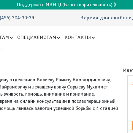
Поддержать МКНЦ! (Благотворительность)
(495) 304-30-39
Версия для слабов
ТАМ
СПЕЦИАЛИСТАМ
КОНТАКТЫ
Идет
ему отделением Валиеву Рамизу Камраддиновичу,
Байрамовичу и лечащему врачу Сарыеву Мухаммет
ывчивость, помощь, внимание и понимание.
 время на онлайн консультации в послеоперационный
помощь явилась залогом успешной борьбы с 4 стадией