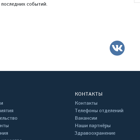
е последних событий.
ВК
КОНТАКТЫ
ти
Контакты
иятия
Телефоны отделений
ельство
Вакансии
енты
Наши партнёры
ния
Здравоохранение