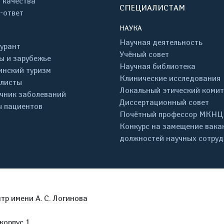
 качества
СПЕЦИАЛИСТАМ
-ответ
НАУКА
Научная деятельность
урант
Учёный совет
ы и зарубежье
Научная библиотека
нский туризм
Клинические исследования
листы
Локальный этический комит
чник заболеваний
Диссертационный совет
 пациентов
Почётный профессор МКНЦ
Конкурс на замещение вака
должностей научных сотру
р имени А. С. Логинова
корпус 1