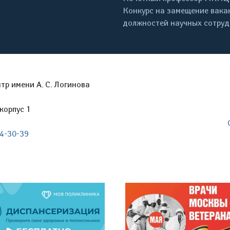
Конкурс на замещение вака
должностей научных сотру
р имени А. С. Логинова
корпус 1
04-30-39