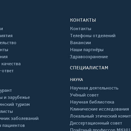
КОНТАКТЫ
ти
Контакты
иятия
Телефоны отделений
ельство
Вакансии
енты
Наши партнёры
ния
Здравоохранение
 качества
СПЕЦИАЛИСТАМ
-ответ
НАУКА
Научная деятельность
урант
Учёный совет
ы и зарубежье
Научная библиотека
нский туризм
Клинические исследования
листы
Локальный этический комит
чник заболеваний
Диссертационный совет
 пациентов
Почётный профессор МКНЦ