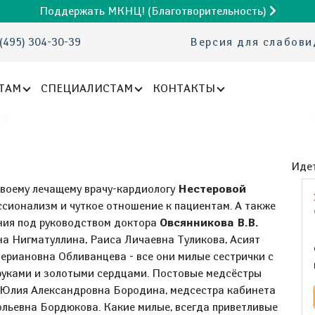
Поддержать МКНЦ! (Благотворительность)
(495) 304-30-39
Версия для слабов
ТАМ
СПЕЦИАЛИСТАМ
КОНТАКТЫ
Идет
своему лечащему врачу-кардиологу
Нестеровой
сионализм и чуткое отношение к пациентам. А также
ения под руководством доктора
Овсянникова В.В.
а Нигматуллина, Раиса Личаевна Туликова, Асият
ериановна Обливанцева - все они милые сестрички с
руками и золотыми сердцами. Постовые медсёстры
и Юлия Александровна Бородина, медсестра кабинета
льевна Бордюкова. Какие милые, всегда приветливые