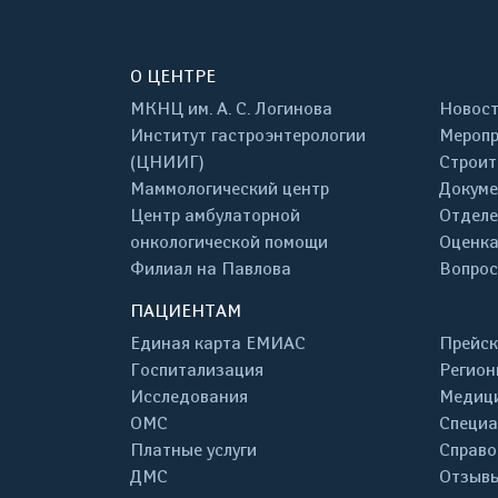
О ЦЕНТРЕ
МКНЦ им. А. С. Логинова
Новос
Институт гастроэнтерологии
Меропр
(ЦНИИГ)
Строит
Маммологический центр
Докум
Центр амбулаторной
Отделе
онкологической помощи
Оценка
Филиал на Павлова
Вопрос
ПАЦИЕНТАМ
Единая карта ЕМИАС
Прейск
Госпитализация
Регион
Исследования
Медици
ОМС
Специа
Платные услуги
Справо
ДМС
Отзывы