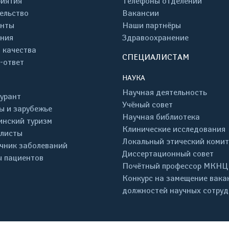
иятия
Телефоны отделений
ельство
Вакансии
енты
Наши партнёры
ния
Здравоохранение
 качества
СПЕЦИАЛИСТАМ
-ответ
НАУКА
Научная деятельность
урант
Учёный совет
ы и зарубежье
Научная библиотека
нский туризм
Клинические исследования
листы
Локальный этический комит
чник заболеваний
Диссертационный совет
 пациентов
Почётный профессор МКНЦ
Конкурс на замещение вака
должностей научных сотру