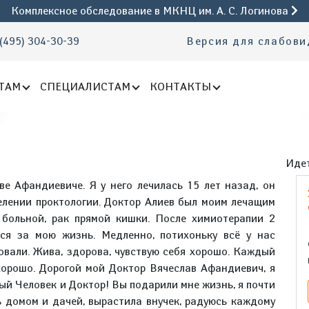
Комплексное обследование
в МКНЦ им. А. С. Логинова
(495) 304-30-39
Версия для слабов
ТАМ
СПЕЦИАЛИСТАМ
КОНТАКТЫ
Идет
ве Афандиевиче. Я у него лечилась 15 лет назад, он
елении проктологии. Доктор Алиев был моим лечащим
 больной, рак прямой кишки. После химиотерапии 2
лся за мою жизнь. Медленно, потихоньку всё у нас
овали. Жива, здорова, чувствую себя хорошо. Каждый
 хорошо. Дорогой мой Доктор Вячеслав Афандиевич, я
ый Человек и Доктор! Вы подарили мне жизнь, я почти
 домом и дачей, вырастила внучек, радуюсь каждому