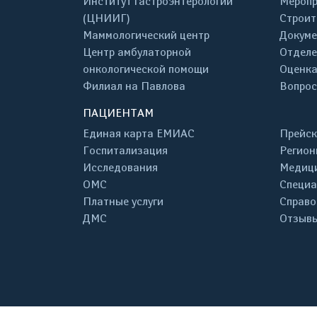
Институт гастроэнтерологии
Меропр
(ЦНИИГ)
Строит
Маммологический центр
Докум
Центр амбулаторной
Отделе
онкологической помощи
Оценка
Филиал на Павлова
Вопрос
ПАЦИЕНТАМ
Единая карта ЕМИАС
Прейск
Госпитализация
Регион
Исследования
Медици
ОМС
Специа
Платные услуги
Справо
ДМС
Отзывы