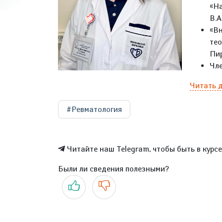
«На
В.А
«Вн
тео
Пи
Чл
Читать 
#Ревматология
Читайте наш Telegram, чтобы быть в курс
Были ли сведения полезными?
Да
Нет