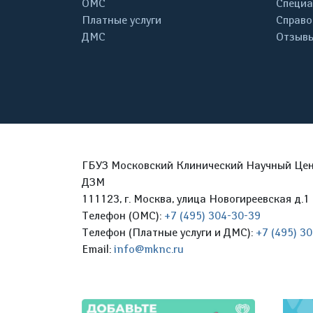
ОМС
Специа
Платные услуги
Справо
ДМС
Отзывы
ГБУЗ Московский Клинический Научный Цент
ДЗМ
111123, г. Москва, улица Новогиреевская д.1 
Телефон (ОМС):
+7 (495) 304-30-39
Телефон (Платные услуги и ДМС):
+7 (495) 3
Email:
info@mknc.ru