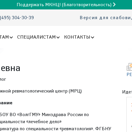
Поддержать МКНЦ! (Благотворительность)
(495) 304-30-39
Версия для слабов
ТАМ
СПЕЦИАЛИСТАМ
КОНТАКТЫ
иевна
Р
лог
жной ревматологический центр (МРЦ)
Идет
вание
БОУ ВО «ВолгГМУ» Минздрава России по
циальности «лечебное дело»
инатура по специальности «ревматология». ФГБНУ