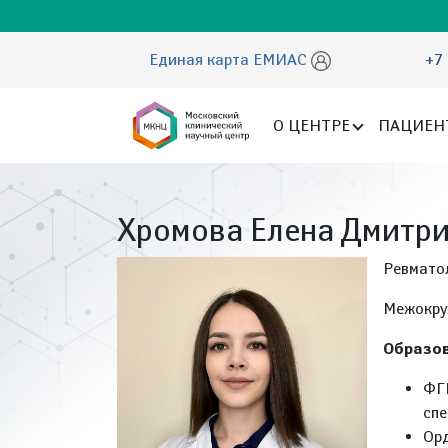
Единая карта ЕМИАС
+7 
О ЦЕНТРЕ
ПАЦИЕН
Хромова Елена Дмитр
Ревмато
Межокру
Образо
ФГ
спе
Орд