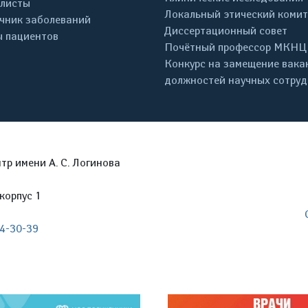
листы
Локальный этический комит
чник заболеваний
Диссертационный совет
 пациентов
Почётный профессор МКНЦ
Конкурс на замещение вака
должностей научных сотру
р имени А. С. Логинова
корпус 1
04-30-39