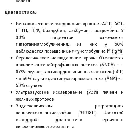
колита.
Диагностика:
Биохимическое исследование крови - АЛТ, АСТ,
ГГТП, ЩФ, билирубин, альбумин, протромбин. У
30% пациентов отмечается
гипергаммаглобулинемия, из них у 50%
наблюдается повышение иммуноглобулина M (IgM)
Серологическое исследование крови. Отмечается
наличие антинейтрофильных антител (ANCA) - в
87% случаев, антикардиолипиновых антител (aCL)
- в 66% случаев, антинуклеарных антител (ANA) - в
53% случаев
Ультразвуковое исследование (УЗИ) печени и
желчных протоков
Эндоскопическая ретроградная
панкреатохолангиография (ЭРПХГ)- «золотой
стандарт» диагностики первичного
склерозирующего холангита