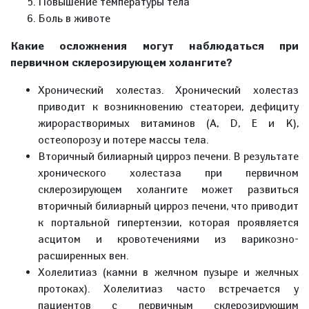
Повышение температуры тела
Боль в животе
Какие осложнения могут наблюдаться при
первичном склерозирующем холангите?
Хронический холестаз. Хронический холестаз
приводит к возникновению стеатореи, дефициту
жирорастворимых витаминов (A, D, E и K),
остеопорозу и потере массы тела.
Вторичный билиарный цирроз печени. В результате
хронического холестаза при первичном
склерозирующем холангите может развиться
вторичный билиарный цирроз печени, что приводит
к портальной гипертензии, которая проявляется
асцитом и кровотечениями из варикозно-
расширенных вен.
Холелитиаз (камни в желчном пузыре и желчных
протоках). Холелитиаз часто встречается у
пациентов с первичным склерозирующим