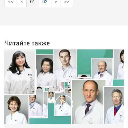
<<
<
01
02
>
>>
(выбрано)
Читайте также