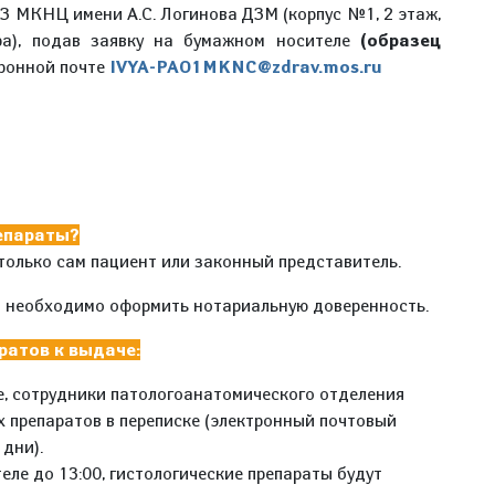
 МКНЦ имени А.С. Логинова ДЗМ (корпус №1, 2 этаж,
ра), подав заявку на бумажном носителе
(образец
тронной почте
IVYA-PAO1MKNC@zdrav.mos.ru
репараты?
только сам пациент или законный представитель.
а необходимо оформить нотариальную доверенность.
ратов к выдаче:
е, сотрудники патологоанатомического отделения
х препаратов в переписке (электронный почтовый
 дни).
ле до 13:00, гистологические препараты будут