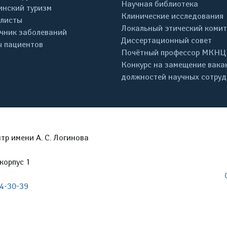
Научная библиотека
нский туризм
Клинические исследования
листы
Локальный этический комит
чник заболеваний
Диссертационный совет
 пациентов
Почётный профессор МКНЦ
Конкурс на замещение вака
должностей научных сотру
р имени А. С. Логинова
корпус 1
04-30-39