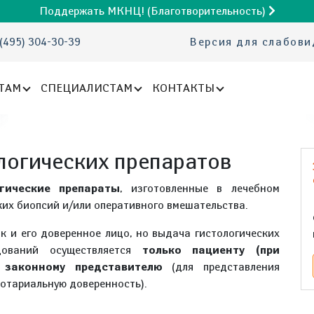
Поддержать МКНЦ! (Благотворительность)
(495) 304-30-39
Версия для слабов
ТАМ
СПЕЦИАЛИСТАМ
КОНТАКТЫ
логических препаратов
огические препараты
, изготовленные в лечебном
ких биопсий и/или оперативного вмешательства.
ак и его доверенное лицо, но выдача гистологических
дований осуществляется
только пациенту (при
 законному представителю
(для представления
отариальную доверенность).