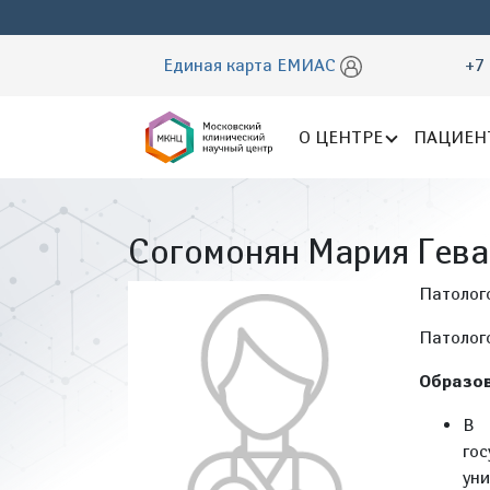
Единая карта ЕМИАС
+7 
О ЦЕНТРЕ
ПАЦИЕН
Согомонян Мария Гев
Патолог
Патолог
Образов
В 
го
ун