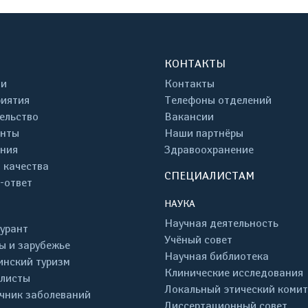
КОНТАКТЫ
ти
Контакты
иятия
Телефоны отделений
ельство
Вакансии
енты
Наши партнёры
ния
Здравоохранение
 качества
СПЕЦИАЛИСТАМ
-ответ
НАУКА
Научная деятельность
урант
Учёный совет
ы и зарубежье
Научная библиотека
нский туризм
Клинические исследования
листы
Локальный этический комит
чник заболеваний
Диссертационный совет