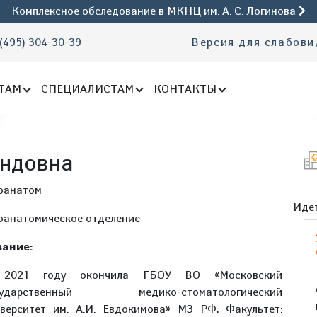
Комплексное обследование
в МКНЦ им. А. С. Логинова
(495) 304-30-39
Версия для слабов
ТАМ
СПЕЦИАЛИСТАМ
КОНТАКТЫ
андовна
оанатом
Идет
оанатомическое отделение
ание:
2021 году окончила ГБОУ ВО «Московский
сударственный медико-стоматологический
иверситет им. А.И. Евдокимова» МЗ РФ, Факультет: