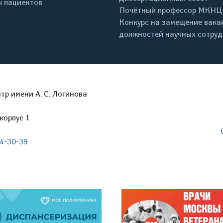
 пациентов
Почётный профессор МКНЦ
Конкурс на замещение вака
должностей научных сотру
р имени А. С. Логинова
корпус 1
04-30-39