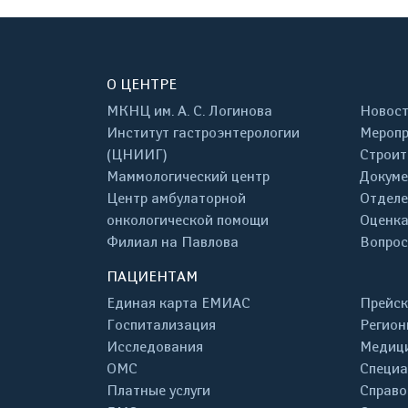
О ЦЕНТРЕ
МКНЦ им. А. С. Логинова
Новос
Институт гастроэнтерологии
Меропр
(ЦНИИГ)
Строит
Маммологический центр
Докум
Центр амбулаторной
Отделе
онкологической помощи
Оценка
Филиал на Павлова
Вопрос
ПАЦИЕНТАМ
Единая карта ЕМИАС
Прейск
Госпитализация
Регион
Исследования
Медици
ОМС
Специа
Платные услуги
Справо