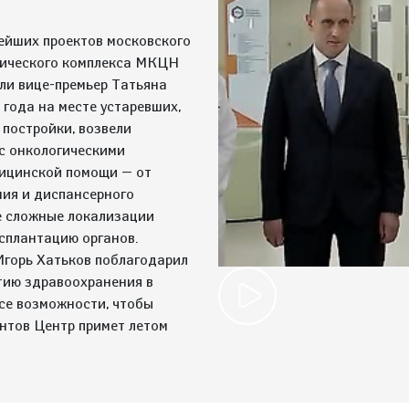
ейших проектов московского
тического комплекса МКЦН
ели вице-премьер Татьяна
 года на месте устаревших,
 постройки, возвели
с онкологическими
дицинской помощи — от
ния и диспансерного
е сложные локализации
сплантацию органов.
Игорь Хатьков поблагодарил
тию здравоохранения в
 все возможности, чтобы
нтов Центр примет летом