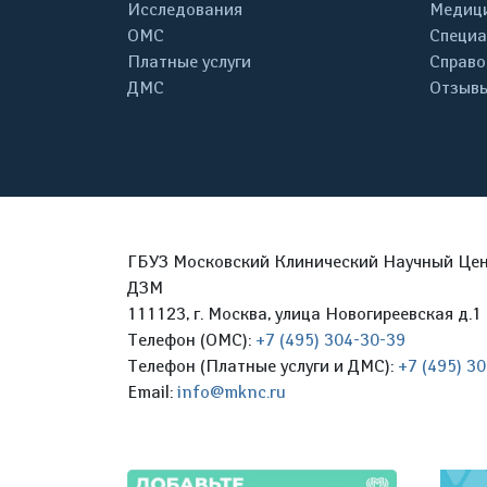
Исследования
Медици
ОМС
Специа
Платные услуги
Справо
ДМС
Отзывы
ГБУЗ Московский Клинический Научный Цент
ДЗМ
111123, г. Москва, улица Новогиреевская д.1 
Телефон (ОМС):
+7 (495) 304-30-39
Телефон (Платные услуги и ДМС):
+7 (495) 3
Email:
info@mknc.ru