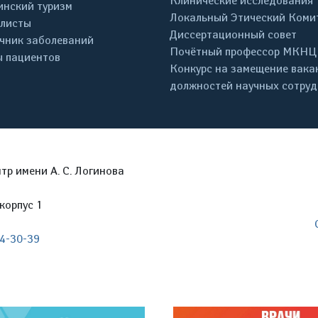
Клинические исследования
нский туризм
Локальный Этический Коми
листы
Диссертационный совет
чник заболеваний
Почётный профессор МКНЦ
 пациентов
Конкурс на замещение вака
должностей научных сотру
р имени А. С. Логинова
корпус 1
04-30-39