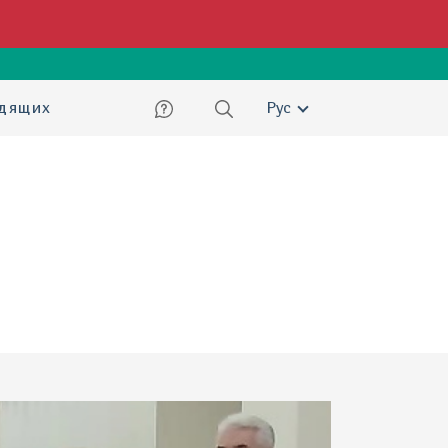
ский
идящих
Рус