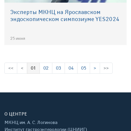
Эксперты МКНЦ на Ярославском
эндоскопическом симпозиуме YES2024
25 июня
<<
<
01
02
03
04
05
>
>>
(выбрано)
О ЦЕНТРЕ
МКНЦ им. А. С. Логинова
Институт гастроэнтерологии (ЦНИИГ)