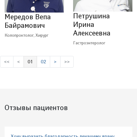
Петрушина
Мередов Вепа
Ирина
Байрамович
Алексеевна
Колопроктолог, Хирург
Гастроэнтеролог
<<
<
01
02
>
>>
(выбрано)
Отзывы пациентов
Хочу выразить благодарность лечащему врачу