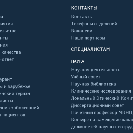
КОНТАКТЫ
ти
Контакты
иятия
Телефоны отделений
ельство
Вакансии
енты
Наши партнеры
ния
СПЕЦИАЛИСТАМ
 качества
-ответ
НАУКА
Научная деятельность
Учёный совет
урант
Научная библиотека
ы и зарубежье
Клинические исследования
нский туризм
Локальный Этический Коми
листы
Диссертационный совет
чник заболеваний
Почётный профессор МКНЦ
 пациентов
Конкурс на замещение вака
должностей научных сотру