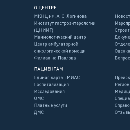
О ЦЕНТРЕ
МКНЦ им. А. С. Логинова
Новос
Институт гастроэнтерологии
Меропр
(ЦНИИГ)
Строит
Маммологический центр
Докум
Центр амбулаторной
Отделе
онкологической помощи
Оценка
Филиал на Павлова
Вопрос
ПАЦИЕНТАМ
Единая карта ЕМИАС
Прейск
Госпитализация
Регион
Исследования
Медици
ОМС
Специа
Платные услуги
Справо
ДМС
Отзывы