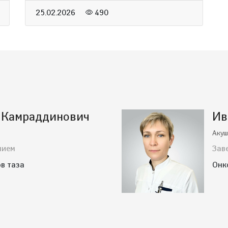
25.02.2026
490
 Камраддинович
Ив
Акуш
нием
Зав
в таза
Онк