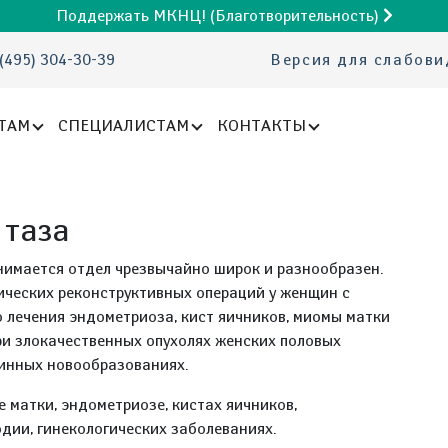
Поддержать МКНЦ! (Благотворительность)
(495) 304-30-39
Версия для слабов
ТАМ
СПЕЦИАЛИСТАМ
КОНТАКТЫ
 таза
нимается отдел чрезвычайно широк и разнообразен.
ических реконструктивных операций у женщин с
о лечения эндометриоза, кист яичников, миомы матки
ри злокачественных опухолях женских половых
шинных новообразованиях.
 матки, эндометриозе, кистах яичников,
дии, гинекологических заболеваниях.