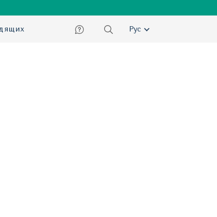
ский
идящих
Рус