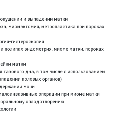
 опущении и выпадении матки
за, миомэктомия, метропластика при пороках
ргия-гистероскопия
 и полипах эндометрия, миоме матки, пороках
ейки матки
 тазового дна, в том числе с использованием
ыпадении половых органов)
едержании мочи
малоинвазивные операции при миоме матки
рпоральному оплодотворению
кологии