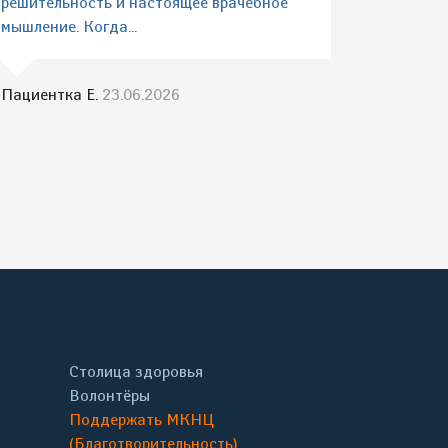
решительность и настоящее врачебное
мышление. Когда...
Пациентка Е.
23.06.2026
Столица здоровья
Волонтёры
Поддержать МКНЦ
(Благотворительность)