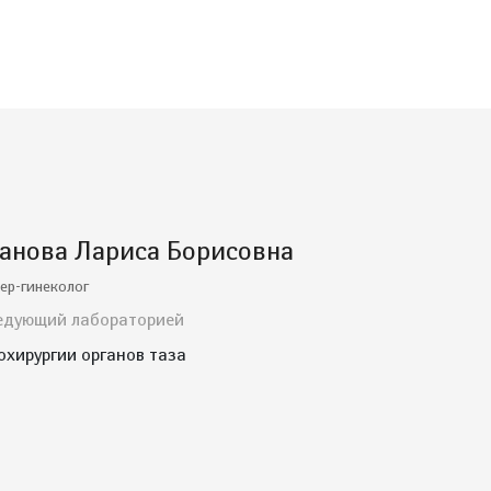
анова Лариса Борисовна
ер-гинеколог
едующий лабораторией
охирургии органов таза