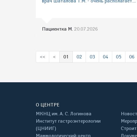
врач Шаталова Т.М. - очень располагает....
Пациентка М.
20.07.2026
<<
<
01
02
03
04
05
06
(выбрано)
О ЦЕНТРЕ
МКНЦ им. А. С. Логинова
Новос
Институт гастроэнтерологии
Меропр
(ЦНИИГ)
Строит
Маммологический центр
Докум