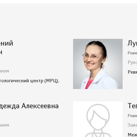
ений
Лу
ч
Ревм
Рук
нием
Рев
ологический центр (МРЦ),
дежда Алексеевна
Те
Ревм
нием
Зав
Меж