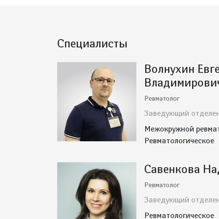
Специалисты
Волнухин Евг
Владимирови
Ревматолог
Заведующий отделе
Межокружной ревмат
Ревматологическое
Савенкова На
Ревматолог
Заведующий отделе
Ревматологическое