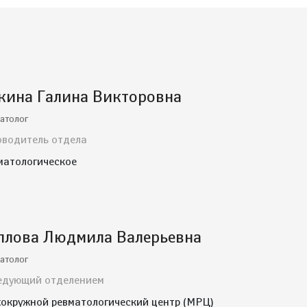
кина Галина Викторовна
атолог
оводитель отдела
матологическое
плова Людмила Валерьевна
атолог
едующий отделением
окружной ревматологический центр (МРЦ)