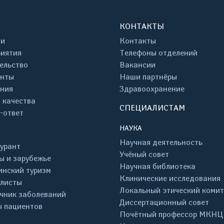
КОНТАКТЫ
ти
Контакты
иятия
Телефоны отделений
ельство
Вакансии
енты
Наши партнёры
ния
Здравоохранение
 качества
СПЕЦИАЛИСТАМ
-ответ
НАУКА
Научная деятельность
урант
Учёный совет
ы и зарубежье
Научная библиотека
нский туризм
Клинические исследования
листы
Локальный этический комит
чник заболеваний
Диссертационный совет
 пациентов
Почётный профессор МКНЦ