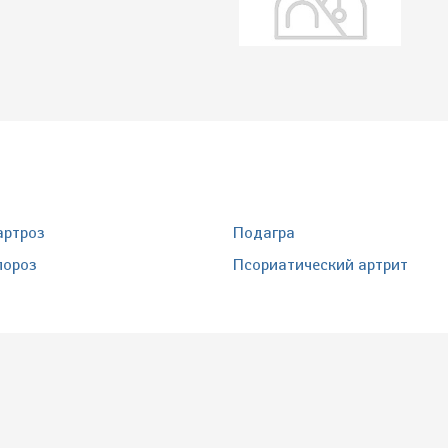
артроз
Подагра
пороз
Псориатический артрит