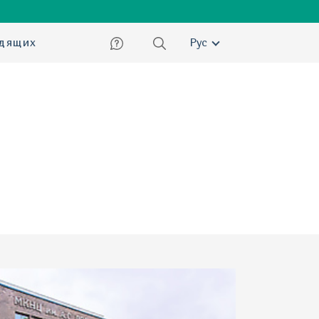
ский
идящих
Рус