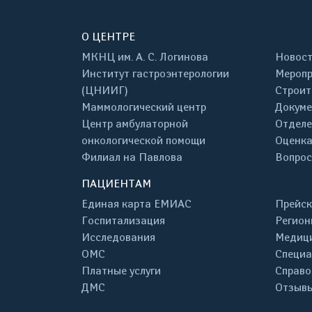
О ЦЕНТРЕ
МКНЦ им. А. С. Логинова
Новос
Институт гастроэнтерологии
Меропр
(ЦНИИГ)
Строит
Маммологический центр
Докум
Центр амбулаторной
Отделе
онкологической помощи
Оценка
Филиал на Павлова
Вопрос
ПАЦИЕНТАМ
Единая карта ЕМИАС
Прейск
Госпитализация
Регион
Исследования
Медици
ОМС
Специа
Платные услуги
Справо
ДМС
Отзывы