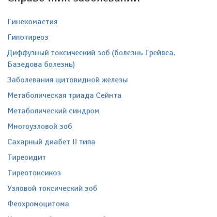
Гинекомастия
Гипотиреоз
Диффузный токсический зоб (болезнь Грейвса,
Базедова болезнь)
Заболевания щитовидной железы
Метаболическая триада Сейнта
Метаболический синдром
Многоузловой зоб
Сахарный диабет II типа
Тиреоидит
Тиреотоксикоз
Узловой токсический зоб
Феохромоцитома