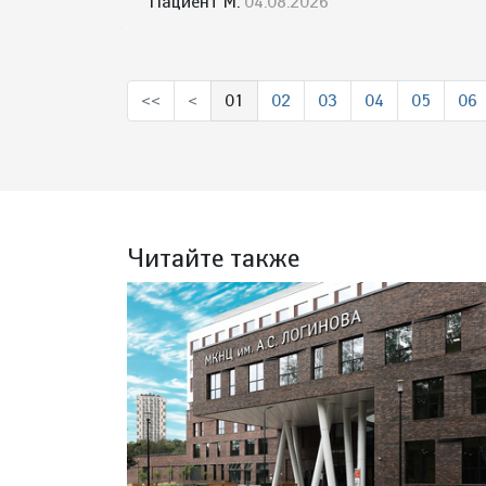
Пациент М.
04.08.2026
<<
<
01
02
03
04
05
06
(выбрано)
Читайте также