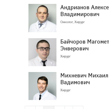
Андрианов Алекс
Владимирович
Онколог, Хирург
Байчоров Магоме
Энверович
Хирург
Михневич Михаил
Вадимович
Хирург