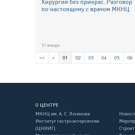
Хирургия без прикрас. Разговор
по-настоящему с врачом МКНЦ
31 января
<<
<
01
02
03
04
05
06
(выбрано)
О ЦЕНТРЕ
МКНЦ им. А. С. Логинова
Новос
Институт гастроэнтерологии
Меропр
(ЦНИИГ)
Строит