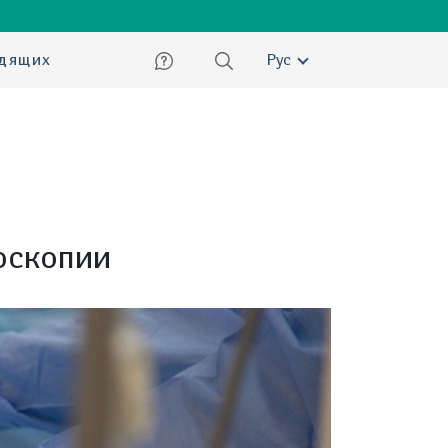
ский
идящих
Рус
оскопии