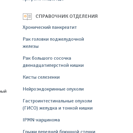
СПРАВОЧНИК ОТДЕЛЕНИЯ
Хронический панкреатит
Рак головки поджелудочной
железы
Рак большого сосочка
двенадцатиперстной кишки
Кисты селезенки
Нейроэндокринные опухоли
нный
Гастроинтестинальные опухоли
(ГИСО) желудка и тонкой кишки
IPMN-карцинома
Грыжи передней брюшной стенки