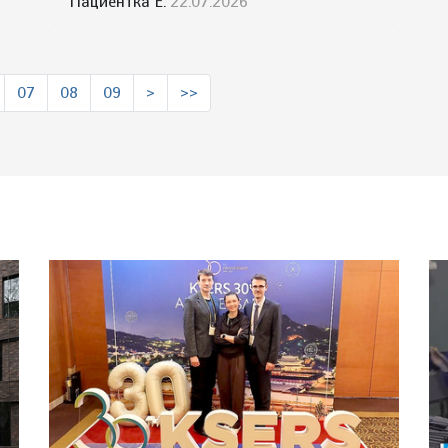
Пациентка Е.
22.07.2026
07
08
09
>
>>