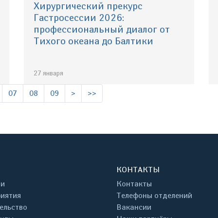
Хирургический прекурс
Гастросессии 2026:
профессиональный диалог от
Тихого океана до Балтики
27 января
07
08
09
>
>>
КОНТАКТЫ
ти
Контакты
иятия
Телефоны отделений
ельство
Вакансии