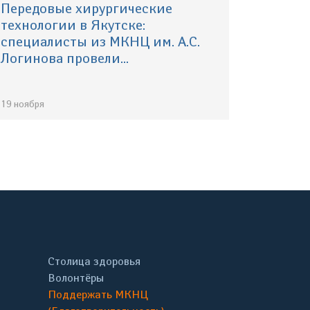
Передовые хирургические
технологии в Якутске:
специалисты из МКНЦ им. А.С.
Логинова провели...
19 ноября
Столица здоровья
Волонтёры
Поддержать МКНЦ