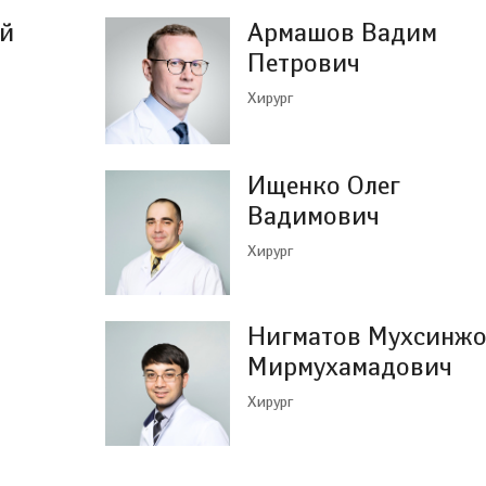
ей
Армашов Вадим
Петрович
Хирург
т
Ищенко Олег
Вадимович
Хирург
Нигматов Мухсинж
Мирмухамадович
Хирург